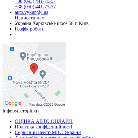
+38 (093) 441-75-57
+38 (050) 441-75-57
auto.vykup@i.ua
Написати нам
Україна Харківське шосе 58 г, Київ
Графік роботи
Інформ. сторінки
ОЦІНКА АВТО ОНЛАЙН
Політика конфіденційності
Сервісний центр МВС України
Автомобільні номерні знаки України