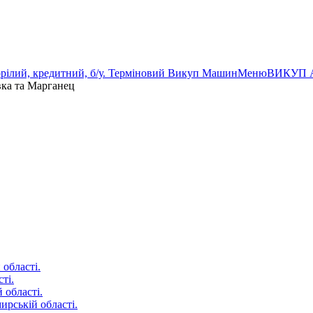
орілий, кредитний, б/у. Терміновий Викуп Машин
Меню
ВИКУП 
ка та Марганец
області.
ті.
 області.
рській області.