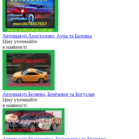
Автовыкуп Апостолово, Аулы та Баловка
Ціну уточнюйте
в наявності
Автовыкуп Беляево, Берёзовое та Богуслав
Ціну уточнюйте
в наявності
Автовыкуп Брагиновка, Брагиновка та Братское