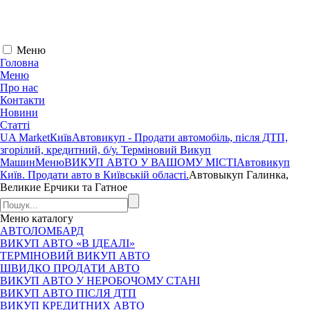
Меню
Головна
Меню
Про нас
Контакти
Новини
Статті
UA Market
Київ
Автовикуп - Продати автомобіль, після ДТП,
згорілий, кредитний, б/у. Терміновий Викуп
Машин
Меню
ВИКУП АВТО У ВАШОМУ МІСТІ
Автовикуп
Київ. Продати авто в Київській області.
Автовыкуп Галинка,
Великие Ерчики та Гатное
Меню
каталогу
АВТОЛОМБАРД
ВИКУП АВТО «В ІДЕАЛІ»
ТЕРМІНОВИЙ ВИКУП АВТО
ШВИДКО ПРОДАТИ АВТО
ВИКУП АВТО У НЕРОБОЧОМУ СТАНІ
ВИКУП АВТО ПІСЛЯ ДТП
ВИКУП КРЕДИТНИХ АВТО