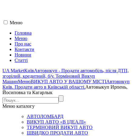
Меню
Головна
Меню
Про нас
Контакти
Новини
Статті
UA Market
Київ
Автовикуп - Продати автомобіль, після ДТП,
згорілий, кредитний, б/у. Терміновий Викуп
Машин
Меню
ВИКУП АВТО У ВАШОМУ МІСТІ
Автовикуп
Київ. Продати авто в Київській області.
Автовыкуп Ирпень,
Йосиповка та Кагарлык
Меню
каталогу
АВТОЛОМБАРД
ВИКУП АВТО «В ІДЕАЛІ»
ТЕРМІНОВИЙ ВИКУП АВТО
ШВИДКО ПРОДАТИ АВТО